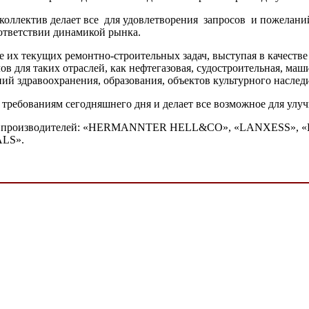
коллектив делает все для удовлетворения запросов и пожеланий 
ответствии динамикой рынка.
их текущих ремонтно-строительных задач, выступая в качестве
в для таких отраслей, как нефтегазовая, судостроительная, маш
й здравоохранения, образования, объектов культурного наслед
требованиям сегодняшнего дня и делает все возможное для улу
ких производителей: «HERMANNTER HELL&CO», «LANXESS», 
LS».