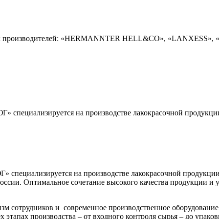
ких производителей: «HERMANNTER HELL&CO», «LANXESS», «
Г» специализируется на производстве лакокрасочной продукции.
Г» специализируется на производстве лакокрасочной продукции
 России. Оптимальное сочетание высокого качества продукции и
лизм сотрудников и современное производственное оборудован
 этапах производства – от входного контроля сырья – до упако